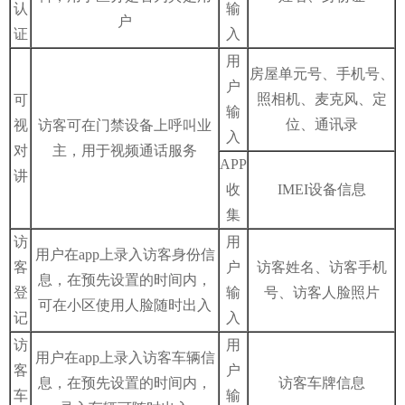
认
输
户
证
入
用
房屋单元号、手机号、
户
照相机、麦克风、定
可
输
位、通讯录
视
访客可在门禁设备上呼叫业
入
对
主，用于视频通话服务
APP
讲
收
IMEI设备信息
集
访
用
用户在app上录入访客身份信
客
户
访客姓名、访客手机
息，在预先设置的时间内，
登
输
号、访客人脸照片
可在小区使用人脸随时出入
记
入
访
用
用户在app上录入访客车辆信
客
户
息，在预先设置的时间内，
访客车牌信息
车
输