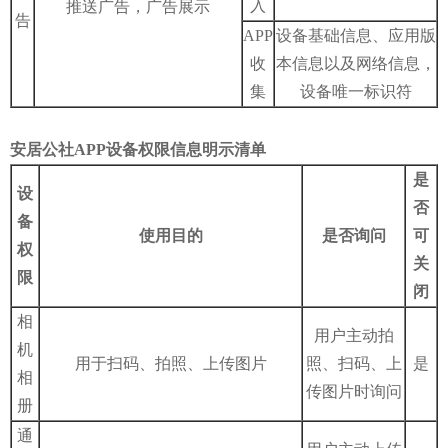
入
推送广告，广告展示
告
APP
设备基础信息、应用版
收
本信息以及网络信息，
集
设备唯一标识符
安居公社APP设备权限信息明示清单
是
设
否
备
使用目的
是否询问
可
权
关
限
闭
相
用户主动拍
机
用于扫码、拍照、上传图片
照、扫码、上
是
相
传图片时询问
册
通