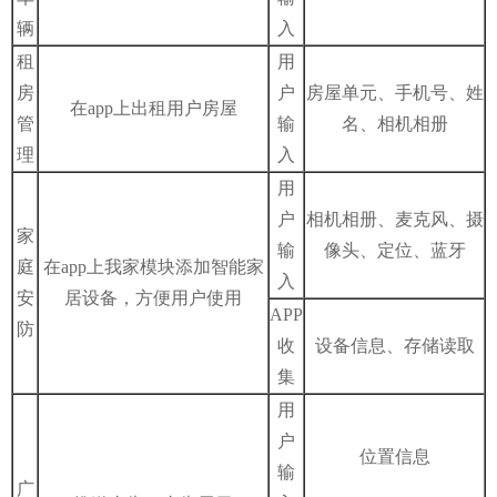
辆
入
租
用
房
户
房屋单元、手机号、姓
在app上出租用户房屋
管
输
名、相机相册
理
入
用
户
相机相册、麦克风、摄
家
输
像头、定位、蓝牙
庭
在app上我家模块添加智能家
入
安
居设备，方便用户使用
APP
防
收
设备信息、存储读取
集
用
户
位置信息
输
广