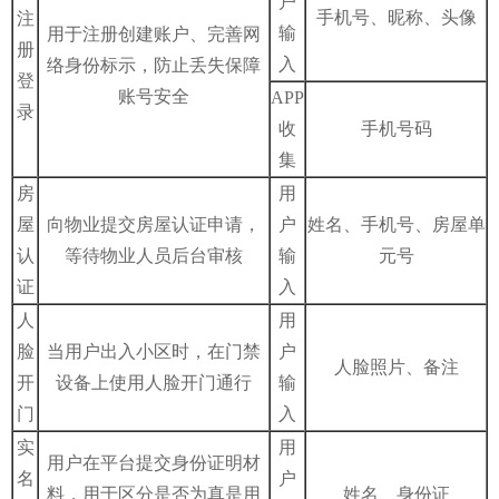
户
手机号、昵称、头像
注
输
用于注册创建账户、完善网
册
入
络身份标示，防止丢失保障
登
账号安全
APP
录
收
手机号码
集
房
用
屋
向物业提交房屋认证申请，
户
姓名、手机号、房屋单
认
等待物业人员后台审核
输
元号
证
入
人
用
脸
当用户出入小区时，在门禁
户
人脸照片、备注
开
设备上使用人脸开门通行
输
门
入
实
用
用户在平台提交身份证明材
名
户
料，用于区分是否为真是用
姓名、身份证