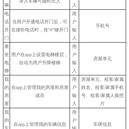
录入车辆可随时出入
辆
入
电
用
话
当用户开通电话开门后，可
户
手机号
开
在接听电话时，按“#”键开门
输
门
入
乘
用
坐
用户在app上设置电梯楼层，
户
房屋单元
电
自动为用户升降楼梯
输
梯
入
我
用
房屋单元、租客/家属
的
在app上管理我的房屋和房屋
户
姓名、租客/家属手机
房
成员
输
号、租客/家属人脸照
屋
入
片
我
用
的
户
在app上管理我的车辆信息
车牌信息
车
输