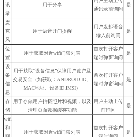
用户主动上传
讯
用于分享
是
通讯录前询问
录
麦
用户发起语音
克
用于语音开门提醒
是
输入前询问
风
位
首次打开客户
用于获取附近wifi门禁列表
是
置
端时弹窗询问
设
用于获取“设备信息”保障用户账户及
备
首次打开客户
交易安全（如获取：ANDROID ID、
是
信
端时弹窗询问
MAC地址、设备ID,IMSI）
息
存
用于存储用户拍摄照片和视频，以及
用户主动上传
是
储
清理页面数据缓存功能
前询问
wifi
和
首次打开客户
用于获取附近wifi门禁列表
是
网
端时询问